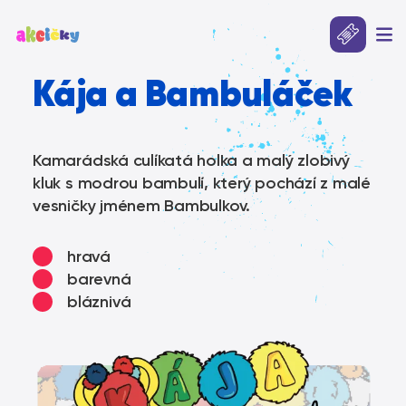
Kája a Bambuláček
Kamarádská culíkatá holka a malý zlobivý
kluk s modrou bambulí, který pochází z malé
vesničky jménem Bambulkov.
hravá
barevná
bláznivá