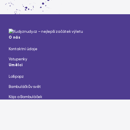
O nás
Kontaktní údaje
Vstupenky
Umělci
Lollipopz
Bambuláčkův svět
Kája a Bambuláček
Akcičky
Kawaii Production s.r.o.
info@kawaiiproduction.cz