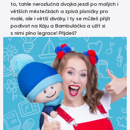
to, tahle nerozlučná dvojka jezdí po malých i
větších městečkách a zpívá písničky pro
malé, ale i větší diváky. I ty se můžeš přijít
podívat na Káju a Bambuláčka a užít si
s nimi plno legrace! Přijdeš?