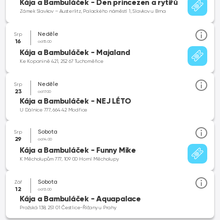
Kája a Bambuláček - Den princezen a rytířů
Zámek Slavkov – Austerlitz, Palackého náměstí 1, Slavkov u Brna
Neděle
Srp
16
od 15.00
Kája a Bambuláček - Majaland
Ke Kopanině 421, 252 67 Tuchoměřice
Neděle
Srp
23
od 17.00
Kája a Bambuláček - NEJ LÉTO
U Dálnice 777, 664 42 Modřice
Sobota
Srp
29
od 14.00
Kája a Bambuláček - Funny Mike
K Měcholupům 777, 109 00 Horní Měcholupy
Sobota
Zář
12
od 13.00
Kája a Bambuláček - Aquapalace
Pražská 138, 251 01 Čestlice-Říčany u Prahy