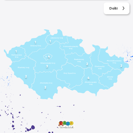
Další
1
1
1
4
A
2
2
3
2
4
2