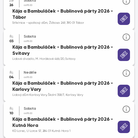
Sobota
Zář
26
od 15.00
Kája a Bambuláček - Bublinová párty 2026 -
Tábor
Střelnice - spolkový dům, Žižkova 249, 390 01 Tábor
Sobota
Říj
03
od 15.00
Kája a Bambuláček - Bublinová párty 2026 -
Svitavy
Lidové divadlo, M. Horákové 466/20, Svitavy
Neděle
Říj
04
od 15.00
Kája a Bambuláček - Bublinová párty 2026 -
Karlovy Vary
Lidový dům Karlovy Vary, Školní 358/7, Karlovy Vary
Sobota
Říj
10
od 15.00
Kája a Bambuláček - Bublinová párty 2026 -
Kutná Hora
KD Lorec, U Lorce 57, 284 01 Kutná Hora 1