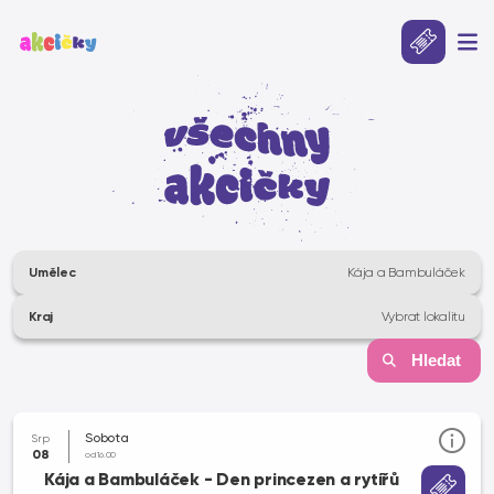
Umělec
Kája a Bambuláček
Kraj
Vybrat lokalitu
Hledat
Sobota
Srp
08
od 16.00
Kája a Bambuláček - Den princezen a rytířů