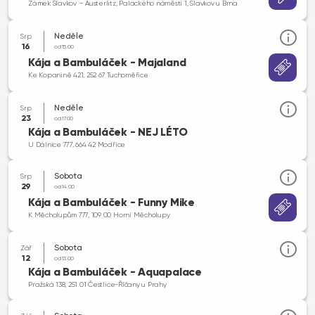
Zámek Slavkov – Austerlitz, Palackého náměstí 1, Slavkov u Brna
Neděle
Srp
16
od 15.00
Kája a Bambuláček - Majaland
Ke Kopanině 421, 252 67 Tuchoměřice
Neděle
Srp
23
od 17.00
Kája a Bambuláček - NEJ LÉTO
U Dálnice 777, 664 42 Modřice
Sobota
Srp
29
od 14.00
Kája a Bambuláček - Funny Mike
K Měcholupům 777, 109 00 Horní Měcholupy
Sobota
Zář
12
od 13.00
Kája a Bambuláček - Aquapalace
Pražská 138, 251 01 Čestlice-Říčany u Prahy