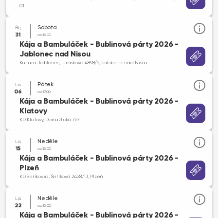
01
Sobota
Říj
31
od 15.00
Kája a Bambuláček - Bublinová párty 2026 -
Jablonec nad Nisou
Kultura Jablonec, Jiráskova 4898/9, Jablonec nad Nisou
Pátek
Lis
06
od 17.00
Kája a Bambuláček - Bublinová párty 2026 -
Klatovy
KD Klatovy, Domažlická 767
Neděle
Lis
15
od 15.00
Kája a Bambuláček - Bublinová párty 2026 -
Plzeň
KD Šeříkovka, Šeříková 2428/13, Plzeň
Neděle
Lis
22
od 15.00
Kája a Bambuláček - Bublinová párty 2026 -