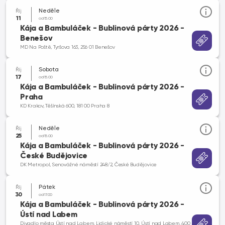
Neděle
Říj
11
od 15.00
Kája a Bambuláček - Bublinová párty 2026 -
Benešov
MD Na Poště, Tyršova 163, 256 01 Benešov
Sobota
Říj
17
od 15.00
Kája a Bambuláček - Bublinová párty 2026 -
Praha
KD Krakov, Těšínská 600, 181 00 Praha 8
Neděle
Říj
25
od 15.00
Kája a Bambuláček - Bublinová párty 2026 -
České Budějovice
DK Metropol, Senovážné náměstí 248/2, České Budějovice
Pátek
Říj
30
od 17.00
Kája a Bambuláček - Bublinová párty 2026 -
Ústí nad Labem
Divadlo města Ústí nad Labem, Lidické náměstí 10, Ústí nad Labem, 400