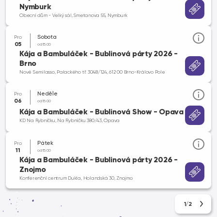
Nymburk
Obecní dům - Velký sál, Smetanova 55, Nymburk
Sobota
Pro
05
od 15.00
Kája a Bambuláček - Bublinová párty 2026 -
Brno
Nové Semilasso, Palackého tř. 3048/124, 612 00 Brno-Královo Pole
Neděle
Pro
06
od 15.00
Kája a Bambuláček - Bublinová Show - Opava
KD Na Rybníčku, Na Rybníčku 380/43, Opava
Pátek
Pro
11
od 15.00
Kája a Bambuláček - Bublinová párty 2026 -
Znojmo
Konferenční centrum Dukla, Holandská 30, Znojmo
1/2