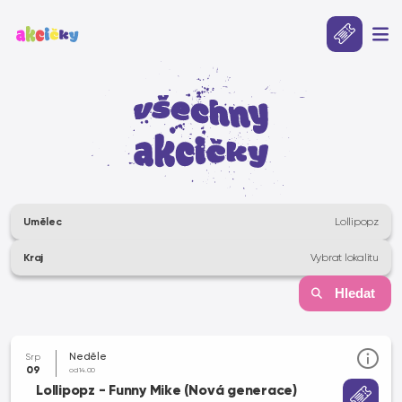
Umělec
Lollipopz
Kraj
Vybrat lokalitu
Hledat
Neděle
Srp
09
od 14.00
Lollipopz - Funny Mike (Nová generace)