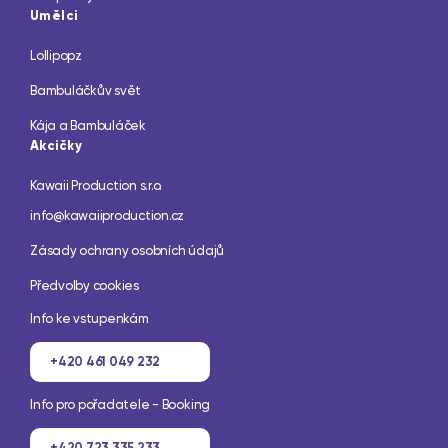
Umělci
Lollipopz
Bambuláčkův svět
Kája a Bambuláček
Akcičky
Kawaii Production s.r.o.
info@kawaiiproduction.cz
Zásady ochrany osobních údajů
Předvolby cookies
Info ke vstupenkám
+420 461 049 232
Info pro pořadatele - Booking
+420 723 335 233