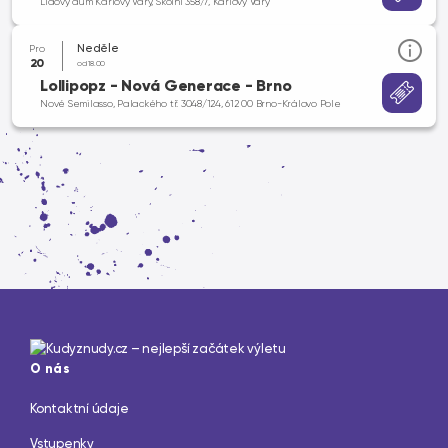
Lidový dům Karlovy Vary, Školní 358/7, Karlovy Vary
Neděle
Pro
20
od 18.00
Lollipopz - Nová Generace - Brno
Nové Semilasso, Palackého tř. 3048/124, 612 00 Brno-Královo Pole
O nás
Kontaktní údaje
Vstupenky