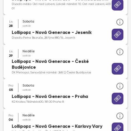
Divadlo města Ústí nad Labem, Lidické náměstí 10, Ústí nad Labem, 400
01
Sobota
Lis
28
od 15.00
Lollipopz - Nová Generace - Jeseník
Divadlo Petra Bezruče, 28.října 880/16, Jeseník
Neděle
Lis
29
od 15.00
Lollipopz - Nová Generace - České
Budějovice
DK Metropol, Senovážné náměstí 248/2, České Budějovice
Sobota
Pro
05
od 15.00
Lollipopz - Nová Generace - Praha
KD Krakov, Těšínská 600, 181 00 Praha 8
Neděle
Pro
06
od 15.00
Lollipopz - Nová Generace - Karlovy Vary