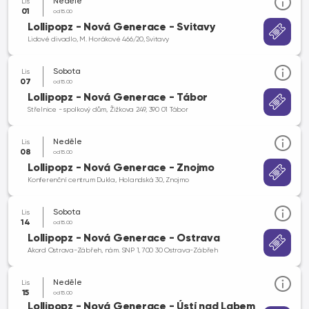
Neděle
Lis
01
od 15.00
Lollipopz - Nová Generace - Svitavy
Lidové divadlo, M. Horákové 466/20, Svitavy
Sobota
Lis
07
od 15.00
Lollipopz - Nová Generace - Tábor
Střelnice - spolkový dům, Žižkova 249, 390 01 Tábor
Neděle
Lis
08
od 15.00
Lollipopz - Nová Generace - Znojmo
Konferenční centrum Dukla, Holandská 30, Znojmo
Sobota
Lis
14
od 15.00
Lollipopz - Nová Generace - Ostrava
Akord Ostrava-Zábřeh, nám. SNP 1, 700 30 Ostrava-Zábřeh
Neděle
Lis
15
od 15.00
Lollipopz - Nová Generace - Ústí nad Labem