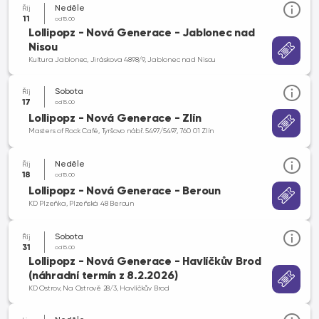
Neděle
Říj
11
od 15.00
Lollipopz - Nová Generace - Jablonec nad
Nisou
Kultura Jablonec, Jiráskova 4898/9, Jablonec nad Nisou
Sobota
Říj
17
od 15.00
Lollipopz - Nová Generace - Zlín
Masters of Rock Café, Tyršovo nábř. 5497/5497, 760 01 Zlín
Neděle
Říj
18
od 15.00
Lollipopz - Nová Generace - Beroun
KD Plzeňka, Plzeňská 48 Beroun
Sobota
Říj
31
od 15.00
Lollipopz - Nová Generace - Havlíčkův Brod
(náhradní termín z 8.2.2026)
KD Ostrov, Na Ostrově 28/3, Havlíčkův Brod