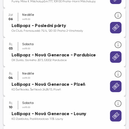
Funny Mike K Měcholupům 777, 109 00 Praha-Horní Měcholupy
Neděle
Zář
06
od 15.00
Lollipopz - Poslední párty
Ox Club, Francouzská 75/4, 120 00 Praha 2-Vinohrady
Sobota
Říj
03
od 15.00
Lollipopz - Nová Generace - Pardubice
DK Dukla, Gorkého 2573, 53002 Pardubice
Neděle
Říj
04
od 15.00
Lollipopz - Nová Generace - Plzeň
KD Šeříkovka, Šeříková 2428/13, Plzeň
Sobota
Říj
10
od 15.00
Lollipopz - Nová Generace - Louny
KD Zastávka, Poděbradova 1135 Louny