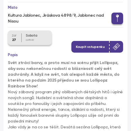
Místo
Kultura Jablonec, Jiráskova 4898/9, Jablonec nad
Nisou
Sobota
Zář
27
od 15.00
Koupit vstupenku
Popis
Svět ztrácí barvy, a proto musí na scénu přijít Lollipopz,
aby svou nekonečnou radostí a bláznivostí celý svět
zachránily. A když ne svět, tak alespoň každé město, do
kterého na podzim 2025 přijedou se svou Lollipopz
Rainbow Show!
Nový zábavný program plný oblíbených dětských hitů i úplně
nových songů. Hudební a světelná show doplněná o
soutěže pro fanoušky i jejich zapojování do příběhu.
Nekonečný příval energie, tance, skákání a radosti, který si
každý fanoušek barevné skupiny Lollipopz užije od první do
poslední minuty!
Jako vždy je na co se těšit. Desátá sezóna Lollipopz, která