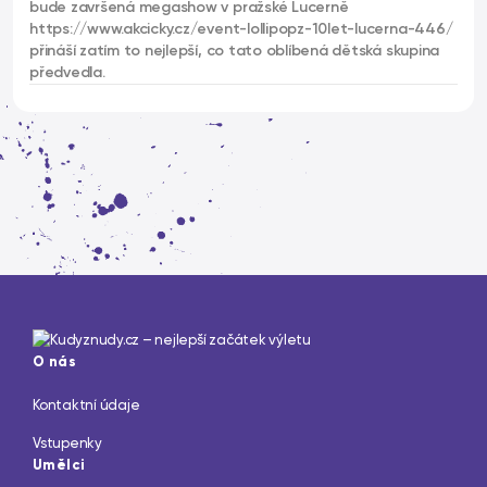
bude završená megashow v pražské Lucerně
https://www.akcicky.cz/event-lollipopz-10let-lucerna-446/
přináší zatím to nejlepší, co tato oblíbená dětská skupina
předvedla.
O nás
Kontaktní údaje
Vstupenky
Umělci