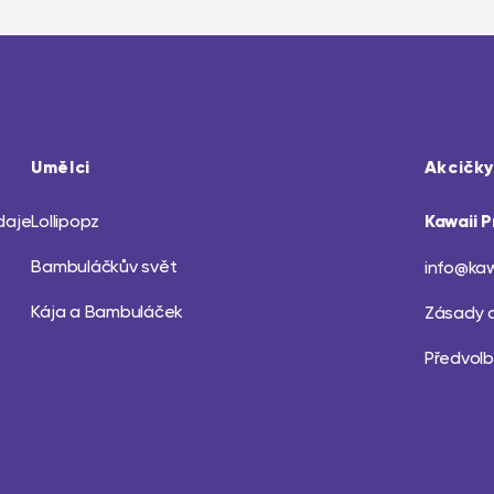
Umělci
Akcičky
daje
Lollipopz
Kawaii P
Bambuláčkův svět
info@kaw
Kája a Bambuláček
Zásady 
Předvolb