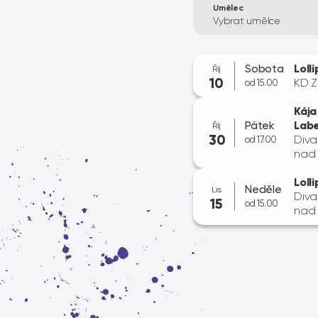
Umělec
Vybrat umělce
Sobota
Loll
Říj
10
KD Z
od 15.00
Kája
Pátek
Lab
Říj
30
Diva
od 17.00
nad 
Loll
Neděle
Lis
Diva
15
od 15.00
nad 