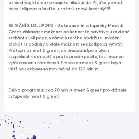
atmosféra, kterou nezažijete nikde jinde. Přijďte poznat
nové Lollipopz a buďte u začátku nové kapitoly! 🍭
SETKÁNÍ S LOLLIPOPZ - Zakoupením vstupenky Meet &
Greet získáváte možnost po koncertě navštívit uzavřené
setkání s Lollipopz, v rámci kterého obdržíte unikátní
plakát i s podpisy a dále možnost se s Lollipopz vyfotit.
Přístup na meet & greet je individuální (po malých
skupinkách/rodinách) a proto prosím počítejte s možnou
vyšší časovou náročností. Fronta na meet & greet bývá
většinou odbavena maximálně do 120 minut.
Délka programu: cca 70 min
(+ meet & greet pro držitele
vstupenky meet & greet)