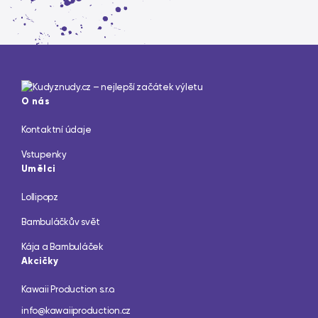
O nás
Kontaktní údaje
Vstupenky
Umělci
Lollipopz
Bambuláčkův svět
Kája a Bambuláček
Akcičky
Kawaii Production s.r.o.
info@kawaiiproduction.cz