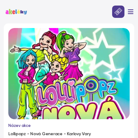
Název akce
Lollipopz - Nová Generace - Karlovy Vary