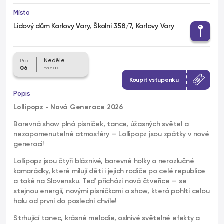
Místo
Lidový dům Karlovy Vary, Školní 358/7, Karlovy Vary
Neděle
Pro
06
od 15.00
Koupit vstupenku
Popis
Lollipopz - Nová Generace 2026
Barevná show plná písniček, tance, úžasných světel a
nezapomenutelné atmosféry — Lollipopz jsou zpátky v nové
generaci!
Lollipopz jsou čtyři bláznivé, barevné holky a nerozlučné
kamarádky, které milují děti i jejich rodiče po celé republice
a také na Slovensku. Teď přichází nová čtveřice — se
stejnou energií, novými písničkami a show, která pohltí celou
halu od první do poslední chvíle!
Strhující tanec, krásné melodie, oslnivé světelné efekty a