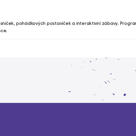
ísniček, pohádkových postaviček a interaktivní zábavy. Progra
nce.