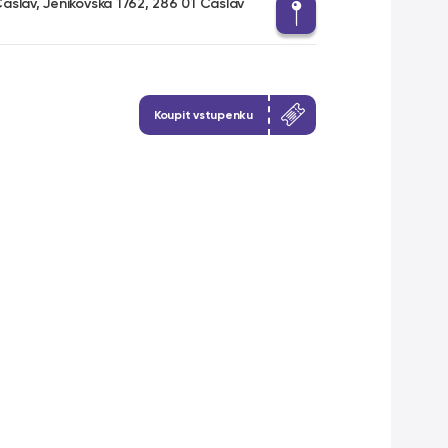
lav, Jeníkovská 1762, 286 01 Čáslav
Koupit vstupenku