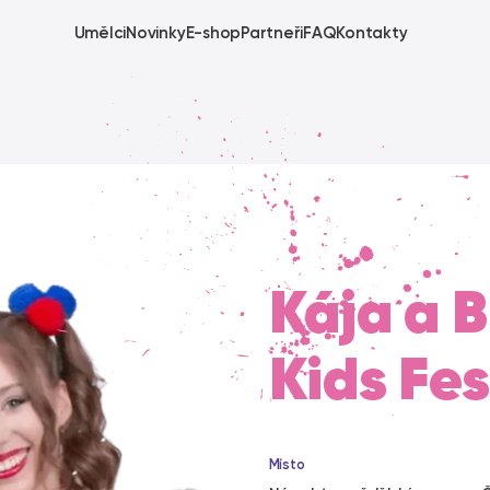
Umělci
Novinky
E-shop
Partneři
FAQ
Kontakty
Kája a 
Kids Fes
Místo