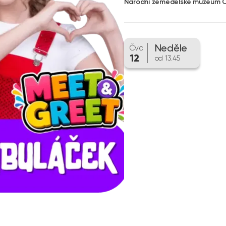
Národní zemědělské muzeum Čás
Neděle
Čvc
12
od 13.45