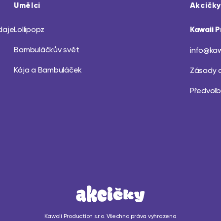
Umělci
Akcičky
daje
Lollipopz
Kawaii P
Bambuláčkův svět
info@kaw
Kája a Bambuláček
Zásady 
Předvolb
Kawaii Production s.r.o. Všechna práva vyhrazena