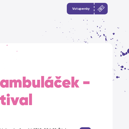
Vstupenky
Bambuláček -
tival