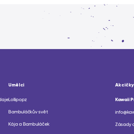
Umělci
Akcičky
daje
Lollipopz
Kawaii P
Bambuláčkův svět
info@kaw
Kája a Bambuláček
Zásady 