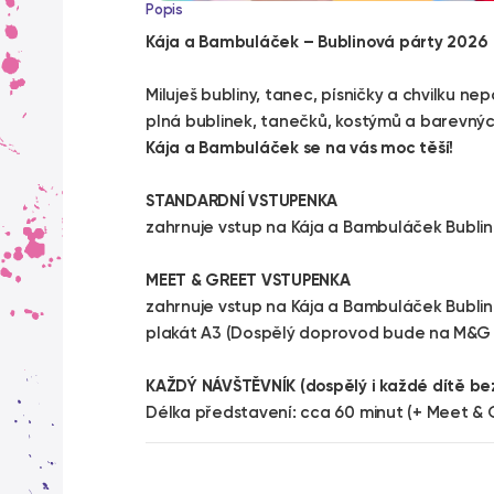
Popis
Kája a Bambuláček – Bublinová párty 2026
Miluješ bubliny, tanec, písničky a chvilku 
plná bublinek, tanečků, kostýmů a barevných
Kája a Bambuláček se na vás moc těší!
STANDARDNÍ VSTUPENKA
zahrnuje vstup na Kája a Bambuláček Bublin
MEET & GREET VSTUPENKA
zahrnuje vstup na Kája a Bambuláček Bubli
plakát A3 (Dospělý doprovod bude na M&G 
KAŽDÝ NÁVŠTĚVNÍK (dospělý i každé dítě bez
Délka představení: cca 60 minut (+ Meet & 