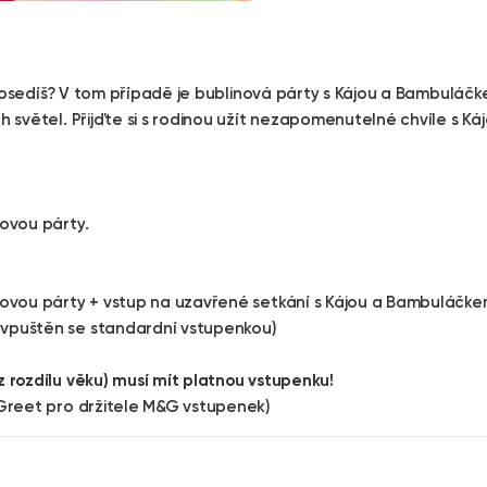
neposedíš? V tom případě je bublinová párty s Kájou a Bambulá
 světel. Přijďte si s rodinou užít nezapomenutelné chvíle s K
ovou párty.
novou párty + vstup na uzavřené setkání s Kájou a Bambuláčke
vpuštěn se standardní vstupenkou)
 rozdílu věku) musí mít platnou vstupenku!
Greet pro držitele M&G vstupenek)