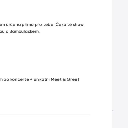
čkem určena přímo pro tebe! Čeká tě show
ájou a Bambuláčkem.
m po koncertě + unikátní Meet & Greet