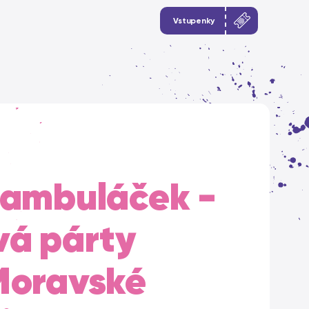
Vstupenky
Bambuláček -
vá párty
Moravské