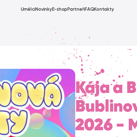
Umělci
Novinky
E-shop
Partneři
FAQ
Kontakty
Kája a 
Bublino
2026 - 