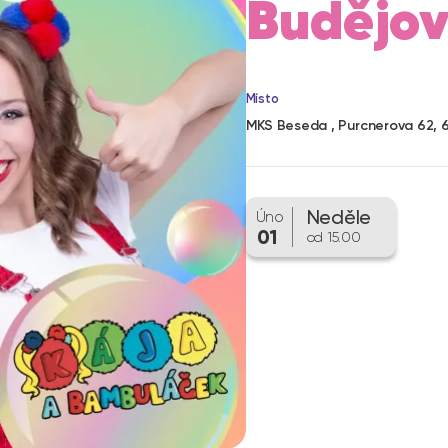
Budějov
Místo
MKS Beseda , Purcnerova 62, 
Neděle
Úno
01
od 15.00