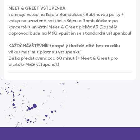
MEET & GREET VSTUPENKA
zahrnuje vstup na Kája a Bambuláček Bublinovou párty +
vstup na uzavřené setkání s Kájou a Bambuláčkem po
koncertě + unikátní Meet & Greet plakát A3 (Dospělý
doprovod bude na M&G vpuštěn se standardní vstupenkou)
KAŽDÝ NÁVŠTĚVNÍK (dospělý i každé dítě bez rozdílu
věku) musí mít platnou vstupenku!
Délka představení: cca 60 minut (+ Meet & Greet pro
držitele M&G vstupenek)