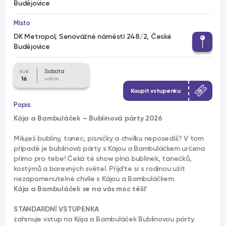
Budějovice
Místo
DK Metropol, Senovážné náměstí 248/2, České
Budějovice
Sobota
Kvě
16
od 15.00
Koupit vstupenku
Popis
Kája a Bambuláček – Bublinová párty 2026
Miluješ bubliny, tanec, písničky a chvilku neposedíš? V tom
případě je bublinová párty s Kájou a Bambuláčkem určena
přímo pro tebe! Čeká tě show plná bublinek, tanečků,
kostýmů a barevných světel. Přijďte si s rodinou užít
nezapomenutelné chvíle s Kájou a Bambuláčkem.
Kája a Bambuláček se na vás moc těší!
STANDARDNÍ VSTUPENKA
zahrnuje vstup na Kája a Bambuláček Bublinovou párty.