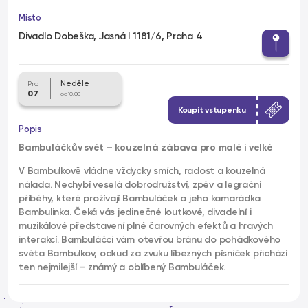
Místo
Divadlo Dobeška, Jasná I 1181/6, Praha 4
Neděle
Pro
07
od 10.00
Koupit vstupenku
Popis
Bambuláčkův svět – kouzelná zábava pro malé i velké
V Bambulkově vládne vždycky smích, radost a kouzelná
nálada. Nechybí veselá dobrodružství, zpěv a legrační
příběhy, které prožívají Bambuláček a jeho kamarádka
Bambulinka. Čeká vás jedinečné loutkové, divadelní i
muzikálové představení plné čarovných efektů a hravých
interakcí. Bambuláčci vám otevřou bránu do pohádkového
světa Bambulkov, odkud za zvuku líbezných písniček přichází
ten nejmilejší – známý a oblíbený Bambuláček.