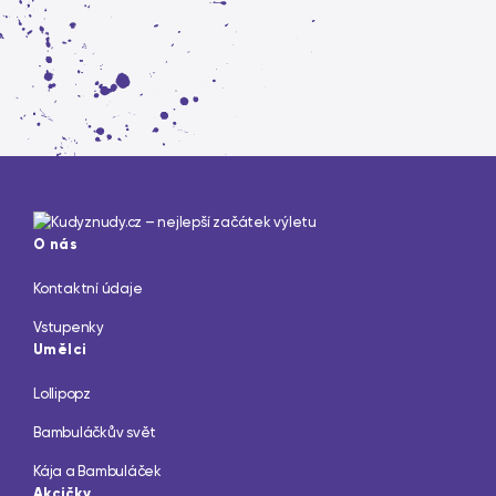
O nás
Kontaktní údaje
Vstupenky
Umělci
Lollipopz
Bambuláčkův svět
Kája a Bambuláček
Akcičky